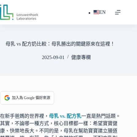
跳
至
EN
主
要
內
容
母乳 vs 配方奶比較：母乳勝出的關鍵原來在這裡！
2025-09-01
健康專欄
加入為 Google 偏好來源
在新手爸媽的世界裡，
母乳 vs. 配方乳
一直是熱門話題。
其實，不論哪一種方式，核心目標都一樣：希望寶寶健
康、快樂地長大。不同的是，母乳在幫助寶寶建立腸道