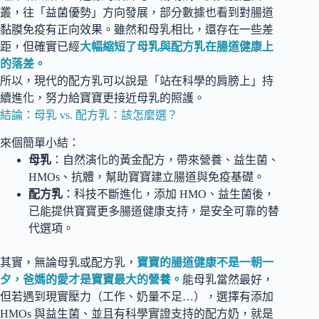
叢，往「益菌優勢」方向發展，部分數據也看到對腸道
黏膜免疫有正向效果。雖然和母乳相比，還存在一些差
距，但確實已經
大幅縮短了母乳與配方乳在腸道健康上
的落差。
所以，現代的配方乳可以說是「站在科學的肩膀上」持
續進化，努力給寶寶更接近母乳的照護。
結論：母乳 vs. 配方乳：該怎麼選？
來個簡單小結：
母乳
：自然演化的黃金配方，帶來營養、益生菌、
HMOs、抗體，幫助寶寶建立腸道與免疫基礎。
配方乳
：科技不斷進化，添加 HMO、益生菌後，
已能提供寶寶更多腸道健康支持，是安全可靠的替
代選項。
其實，無論母乳或配方乳，
寶寶的腸道健康不是一朝一
夕，爸媽的愛才是寶寶最大的營養。
能母乳當然最好，
但若遇到現實壓力（工作、奶量不足…），選擇有添加
HMOs 與益生菌、並且有科學實證支持的配方奶，就是