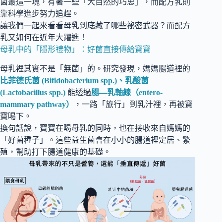
菌叢這一塊，有著一些「大自然的巧思」，而配方乳則
靠科學進步努力追趕。
讓我們一起來看看母乳到底藏了哪些祕密武器？而配方
乳又如何在近年大躍進！
母乳中的「隱形禮物」：好菌直接傳給寶寶
母乳裡其實不是「無菌」的。研究發現，媽媽腸道裡的
比菲德氏菌 (Bifidobacterium spp.)、乳酸菌
(Lactobacillus spp.)
能透過
腸—乳軸線（entero-
mammary pathway）
，一路「旅行」到乳汁裡，再被寶
寶喝下。
換句話說，寶寶在喝母乳的同時，也在接收來自媽媽的
「好菌種子」。這些益生菌會在小小的腸道裡定居、繁
殖，幫助打下腸道健康的基礎。