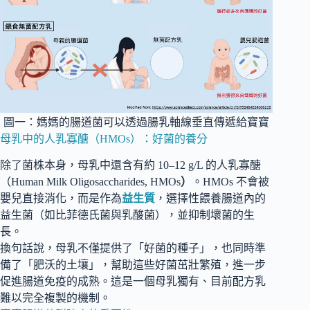
圖一：媽媽的腸道菌可以透過腸乳軸線垂直傳遞給寶寶
母乳中的人乳寡醣（HMOs）：好菌的養分
除了菌株本身，母乳中還含有約 10–12 g/L 的人乳寡醣
（Human Milk Oligosaccharides, HMOs
）
。HMOs 不會被
嬰兒直接消化，而是作為
益生質
，選擇性餵養腸道內的
益生菌（如比菲德氏菌與乳酸菌），並抑制壞菌的生
長。
換句話說，母乳不僅提供了「好菌的種子」，也同時準
備了「肥沃的土壤」，幫助這些好菌茁壯繁殖，進一步
促進腸道免疫的成熟。這是一個母乳獨有、目前配方乳
難以完全複製的機制。