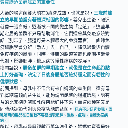
寶寶腸道菌群建立的重要性
人類的腸道菌叢大約在3歲會成熟，也就是說，
三歲前建
立的早期菌叢有著根深柢固的影響
。嬰兒出生後，腸道
就像一張白紙，逐漸被不同的微生物「定殖」。這些早
期定居的菌群不只是幫助消化，它們還會與免疫系統對
話（別忘了，腸道可是人體最大的免疫器官），訓練免
疫細胞學會分辨「敵人」與「自己」，降低過敏與自體
免疫疾病的風險。同時，健康的腸道菌叢也能調控能量
代謝，影響肥胖、糖尿病等慢性疾病的發展。
換句話說，
腸道菌群的早期建立，就像是在生命起跑點
上打好基礎，決定了日後身體能否維持穩定而有韌性的
健康狀態。
前面提到，母乳中不但含有來自媽媽的益生菌，還有母
乳寡糖這類的益生質，能夠調節飽飽的腸道環境，讓有
益的比菲德氏菌和乳酸菌能好住下來，而這兩種菌又是
同時能調節代謝與免疫功能的益菌。
已有不少研究發現，母
乳哺育的嬰兒在日後較不容易出現肥胖、過敏、氣喘、自體免疫疾
病。
所以，母乳就是歷經數百萬年演化後，媽媽給寶寶最好