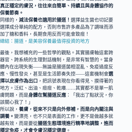
真正穩定的膚況，往往來自簡單、持續且與身體協作的
保養節奏。
同樣的，
減法保養也適用於腸道！
選擇益生菌也切記要
選擇成分單純的配方，否則市售許多產品為了調味而添
加了糖和香料，長期食用反而可能會致痘！
總結：腸道，是美容保養最值得投資的地方
最後，我想補充的一些哲學的觀點。其實腸膚軸這套跨
器官、跨系統的生理對話機制，是非常有智慧的。當身
體內在出現失衡——無論是腸道菌相混亂、免疫過度反
應、慢性發炎，甚至是生活節奏失控——這套機制會
選
擇以皮膚作為出口
，把訊號表現在你看得見、摸得著的
地方。泛紅、出油、痘痘、乾癢……其實都不是單一肌
膚問題，而是
身體在幫腸道反應
：「我出了點狀況，你
該關心我了！」
所以說，
養膚，從來不只是向外修補，而是向內關注與
調養。
變漂亮，也不只是表面的工作，更不是做越多就
越有效，而是要從
腸道生態環境進行精準地調整，進而
穩定免疫，才會令膚況穩定健康
。