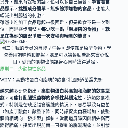
另外，如果有餘裕的話，也可以多自己備餐、
學會看食
品標示，挑選成分簡單、無多餘添加物的食品
，也能大
幅減少對腸道的刺激。
雖然少吃加工食品聽起來很困難，但是飲食不是一次到
位，而是逐步調整。
每少吃一點「餵壞菌的食物」，就
是在為你的膚況爭取一次安穩與喘息的機會。
圖三：我的學員的自製早午餐。即使都是原型食物，學
會善用調味料和擺盤，還是可以讓餐點看起來賞心悅
目，健康的食物也能讓身心同時獲得滿足。
原則二：少動物性食品
WHY：高動物蛋白和脂肪的飲食引起腸道菌叢失衡
越來越多研究指出，
高動物蛋白與高飽和脂肪的飲食型
態，可能打亂腸道菌群的多樣性與穩定性
。這類飲食模
式，特別是在缺乏膳食纖維的情況下，容易導致有益菌
（如產丁酸菌）數量下降，同時讓促炎菌種增加，使整
體菌相朝向「發炎型」傾斜。當腸道屏障因菌相失衡而
變得脆弱，接著出現前面一直提到的腸漏現象，並引發