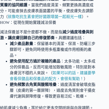
質層的協同維護
。當我們過度清潔、頻繁更換高濃度成
分，可能會抹去皮膚表面菌叢的平衡，使皮膚失去調節
力（
就像吃抗生素會把好菌跟壞菌一起殺光一樣
）。
HOW：從現在開始實踐減法保養
減法保養並不是什麼都不做，而是指
減少過度堆疊與刺
激，讓皮膚回歸自己的修復節奏
。具體建議包括：
減少產品數量
：保留基本的清潔、保濕、防曬三步
驟即可，避免同時使用多瓶重複或作用相衝的產
品。
避免使用配方過於複雜的產品
：太多功能、太多成
分的保養品，反而可能增加致敏風險，特別是對本
身膚況不穩的人來說。（
如果可以的話，建議要學
會看保健品和保養品的配方，會很有幫助！
）
避免頻繁去角質與酸類堆疊
：過度清潔會破壞皮脂
層（皮膚的第一層屏障），過度去角質則會干擾皮
膚代謝與屏障修復，導致更容易泛紅、乾癢。
給肌膚減少負擔，等於給它更多空間呼吸與自我調節。