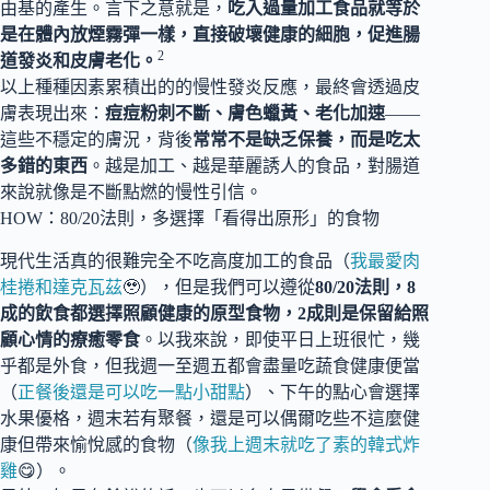
由基的產生。言下之意就是，
吃入過量加工食品就等於
是在體內放煙霧彈一樣，直接破壞健康的細胞，促進腸
2
道發炎和皮膚老化。
以上種種因素累積出的的慢性發炎反應，最終會透過皮
膚表現出來：
痘痘粉刺不斷、膚色蠟黃、老化加速
——
這些不穩定的膚況，背後
常常不是缺乏保養，而是吃太
多錯的東西
。越是加工、越是華麗誘人的食品，對腸道
來說就像是不斷點燃的慢性引信。
HOW：80/20法則，多選擇「看得出原形」的食物
現代生活真的很難完全不吃高度加工的食品（
我最愛肉
桂捲和達克瓦茲
🥹），但是我們可以遵從
80/20法則，8
成的飲食都選擇照顧健康的原型食物，2成則是保留給照
顧心情的療癒零食
。以我來說，即使平日上班很忙，幾
乎都是外食，但我週一至週五都會盡量吃蔬食健康便當
（
正餐後還是可以吃一點小甜點
）、下午的點心會選擇
水果優格，週末若有聚餐，還是可以偶爾吃些不這麼健
康但帶來愉悅感的食物（
像我上週末就吃了素的韓式炸
雞
😋）。