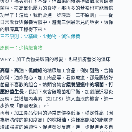
發炎，為美肌打下基礎。但如果同時還持續攝取會破壞
菌相、提高氧化壓力的食物，那再多的營養也可能事倍
功半了！這篇，我們要進一步談談「三不原則」——從
日常飲食與保養習慣中，避開三個最常見的地雷，讓你
的肌膚真正穩得下來。
三不原則：少精緻、少動物、減法保養
原則一：少精緻食物
WHY：加工食物是壞菌的最愛，也是肌膚發炎的溫床
高糖、高油、低纖維
的精緻加工食品，例如甜點、含糖
飲料、油炸點心、加工肉品等，看似療癒，卻是腸道好
菌最不喜歡的組合。這類食物會
餵養腸道中的壞菌、打
壓好菌生長
，長期下來會破壞菌相平衡、加劇腸道發炎
反應，並增加內毒素（如 LPS）進入血液的機會，進一
1
步造成「腸漏現象」。
再者，加工食品使用的通常是價格低廉、穩定性高（因
為脂肪酸的飽和度高）的
棕梠油
，這樣高飽和的脂肪會
增加腸道的通透性、促進發炎反應，進一步促進更多自