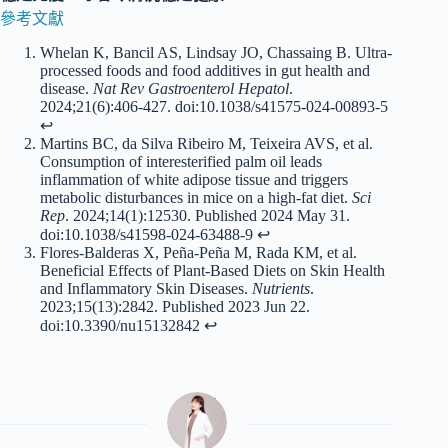
參考文獻
Whelan K, Bancil AS, Lindsay JO, Chassaing B. Ultra-
processed foods and food additives in gut health and
disease.
Nat Rev Gastroenterol Hepatol
.
2024;21(6):406-427. doi:10.1038/s41575-024-00893-5
↩︎
Martins BC, da Silva Ribeiro M, Teixeira AVS, et al.
Consumption of interesterified palm oil leads
inflammation of white adipose tissue and triggers
metabolic disturbances in mice on a high-fat diet.
Sci
Rep
. 2024;14(1):12530. Published 2024 May 31.
doi:10.1038/s41598-024-63488-9
↩︎
Flores-Balderas X, Peña-Peña M, Rada KM, et al.
Beneficial Effects of Plant-Based Diets on Skin Health
and Inflammatory Skin Diseases.
Nutrients
.
2023;15(13):2842. Published 2023 Jun 22.
doi:10.3390/nu15132842
↩︎