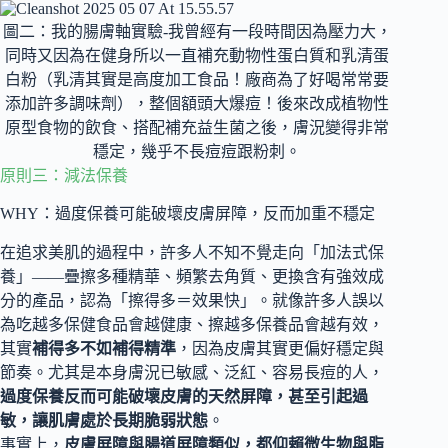
圖二：我的腸膚軸實驗-我曾經有一段時間因為壓力大，
同時又因為在健身所以一直補充動物性蛋白質和乳清蛋
白粉（乳清其實是高度加工食品！廠商為了好喝常常要
添加許多調味劑），整個額頭大爆痘！後來改成植物性
原型食物的飲食、搭配補充益生菌之後，膚況變得非常
穩定，幾乎不長痘痘跟粉刺。
原則三：減法保養
WHY：過度保養可能破壞皮膚屏障，反而加重不穩定
在追求美肌的過程中，許多人不知不覺走向「加法式保
養」——疊擦多種精華、頻繁去角質、更換含有強效成
分的產品，認為「擦得多＝效果快」。就像
許多人誤以
為吃越多保健食品會越健康、擦越多保養品會越有效，
其實
補得多不如補得精準
，因為皮膚其實更偏好穩定與
節奏。尤其是本身膚況已敏感、泛紅、容易長痘的人，
過度保養反而可能破壞皮膚的天然屏障，甚至引起過
敏，讓肌膚處於長期脆弱狀態
。
事實上，
皮膚屏障與腸道屏障類似，都仰賴微生物與脂