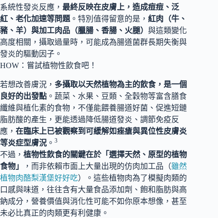
系統性發炎反應，
最終反映在皮膚上，造成痘痘、泛
紅、老化加速等問題
。特別值得留意的是，
紅肉（牛、
豬、羊）與加工肉品（臘腸、香腸、火腿）
與這類變化
高度相關，攝取過量時，可能成為腸道菌群長期失衡與
發炎的驅動因子。
HOW：嘗試植物性飲食吧！
若想改善膚況，
多攝取以天然植物為主的飲食，是一個
良好的出發點
。蔬菜、水果、豆類、全穀物等富含膳食
纖維與植化素的食物，不僅能餵養腸道好菌、促進短鏈
脂肪酸的產生，更能透過降低腸道發炎、調節免疫反
應，
在臨床上已被觀察到可緩解如痤瘡與異位性皮膚炎
3
等炎症型膚況
。
不過，
植物性飲食的關鍵在於「選擇天然、原型的植物
食物」
，而非依賴市面上大量出現的仿肉加工品（
雖然
植物肉酪梨漢堡好好吃
）。這些植物肉為了模擬肉類的
口感與味道，往往含有大量食品添加劑、飽和脂肪與高
鈉成分，營養價值與消化性可能不如你原本想像，甚至
未必比真正的肉類更有利健康。