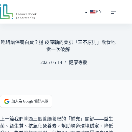
跳
至
EN
主
要
內
容
吃錯讓保養白費？腸-皮膚軸的美肌「三不原則」飲食地
雷一次破解
2025-05-14
健康專欄
加入為 Google 偏好來源
上一篇
我們聊過三個養腸養膚的「補充」關鍵——益生
菌、益生質、抗氧化營養素，幫助腸道環境穩定、降低