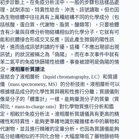
初步診斷上。在免疫分析法中，一般的步驟包括樣品處
理、試劑添加、特異性結合、沖洗、訊號讀取。但也因
為生物檢體中往往具有上萬種結構不同的化學成分（包
括核酸、蛋白質、代謝物、脂質、醣類等），只要檢體
含有少量與目標分析物結構相似的化學分子，它就有可
能和抗體接合形成交叉反應，因此產生微弱的陽性訊
號，進而造成訊號判讀的干擾。這種「不應出現卻出現
訊號」的狀況被稱之為「偽陽」，而在本次事件中就有
苯二氮平的免疫快篩陽性檢體，事後被證明是偽陽的情
況。
液相層析質譜法
是結合了液相層析（liquid chromatography, LC）和質譜
儀（mass spectrometry, MS）的分析技術。液相層析可以
根據樣品成分的化學性質與親和性進行分離；質譜儀則
像是分子的「體重計」一樣，能夠量測分子的質量（質
荷比，mass-to-charge ratio）對化學物質進行分析和鑑
定。相較於免疫分析法，液相層析質譜儀具有更高的精
確性和特異性，能夠更準確地識別複雜樣本中的藥物和
代謝物，並且進行精確的定量分析。也因為質譜儀能夠
區分結構相似的不同化合物，大幅度降低了藥物篩檢時