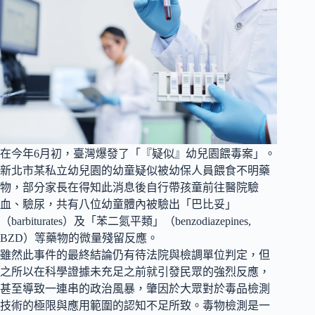
在今年6月初，臺灣爆發了「『疑似』幼兒園餵毒案」。
新北市某私立幼兒園的幼童疑似被幼保人員餵食不明藥
物，部分家長在得知此消息後自行帶孩童前往醫院驗
血、驗尿，共有八位幼童體內被驗出「巴比妥」
（barbiturates）及「苯二氮平類」（benzodiazepines,
BZD）等藥物的微量殘留反應。
雖然此事件的最終結論仍有待法院與檢調單位判定，但
之所以在科學證據未充足之前就引發民眾的強烈反應，
甚至導致一連串的政治風暴，肇因於大眾對於毒品檢測
技術的極限與應用範圍的認知不足所致。毒物檢測是一