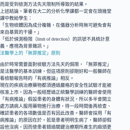
而是受到檢測方法先天限制所導致的結果。
上述結論，筆者在大二的分析化學課都一定會在頭幾堂
課中教給學生：
「生物檢體因為成分複雜，在儀器分析時無可避免會有
來自基質的干擾。」
「低於偵測極限（limit of detection）的訊號不具統計意
義，應視為背景雜訊。」
法醫學上的「無罪推定」原則
由於時常需要面對檢驗方法先天的侷限，「無罪推定」
是法醫學的基本訓練，但這項原則卻剛好和一般醫師在
看檢驗報告時的「有病推論」相反。
現在的疾病治療藥物都須通過嚴格的安全性試驗才能被
核准上市，因為一般經歷過正統醫學訓練的醫師會使用
「有病推論」假設患者的身體有狀況，所以多半會開立
處方請病人服用藥物進行治療，待一段時間後再檢查、
確認患者的各項數值是否有因此改善。醫師會採用「有
病推論」的原因在於，若是患者明明生病了，醫師卻假
設他沒病，因而使患者錯過關鍵治療期所產生的麻煩更