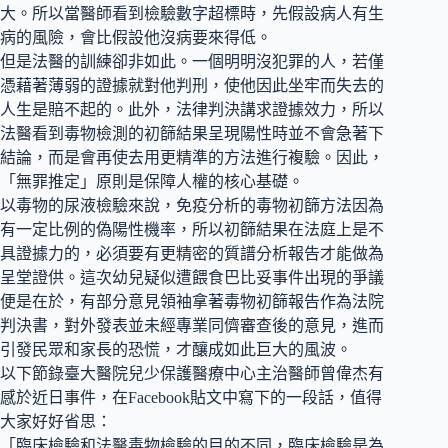
大。所以當醫師看到檢驗數字超標時，先假設病人有生
病的風險，會比假設他沒病要來得低。
但是法醫的訓練卻非如此。一個明明沒犯罪的人，若僅
憑藉著薄弱的證據就對他判刑，使他因此坐牢而失去的
人生是賠不起的。此外，法律判決講求證據效力，所以
法醫看到毒物檢測的初篩結果呈現陽性時並不會急著下
結論，而是會再使去用更精準的方法進行複驗。因此，
「無罪推定」原則是保障人權的核心基礎。
以毒物的尿液檢驗來說，免疫分析的毒物初篩方法因為
有一定比例的偽陽性機率，所以初篩結果在法庭上是不
具證據力的，必須要有更精密的質譜分析報告才能做為
呈堂證供。這次幼兒疑似遭餵食巴比妥事件出現的爭議
便是在於，有部分意見領袖拿著毒物初篩報告作為法院
判決書，對外發表並未經專業同儕審查後的意見，進而
引發民眾和家長的恐慌，才釀成如此巨大的風波。
以下節錄臺大醫院兒少保護醫療中心主治醫師曾偉杰有
感於近日事件，在Facebook貼文中寫下的一段話，值得
大家好好省思：
「臨床檢驗和法醫毒物檢驗的目的不同，臨床檢驗是為