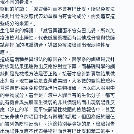
現不同的看法。
醫師的解讀：「感冒藥裡面不會有巴比妥，所以免疫法
檢測出陽性反應代表幼童體內有毒物成分，需要追查這
些成分的來源。」
生化學家的解讀：「感冒藥裡面不會有巴比妥，所以免
疫法檢測出陽性，代表感冒藥裡面有其他成分會與快篩
試劑裡面的抗體結合，導致免疫法檢測出現弱陽性反
應。」
造成這兩種差異想法的原因在於，醫學系的訓練是要針
對檢測結果迅速做出反應好對症下藥，而基礎科學的訓
練則是先檢視方法是否正確，接著才會針對實驗結果做
出判斷。現在無論是臺灣或美國，大多數的醫院檢驗科
普遍還是採用免疫快篩進行毒物檢驗，所以病人服用中
的藥物成分，甚至是血液中人體自有的生化分子，都可
能有機會與抗體產生微弱的非共價鍵結而出現弱陽性反
應（汐止的苯二氮平快篩陽性檢體的檢驗報告中，甚至
在安非他命的項目中也有微弱的訊號，但因為低於閾值
而被列為陰性反應）。這邊特別要強調的是，檢驗報告
出現陽性反應不代表藥物裡面含有巴比妥和苯二氮平，