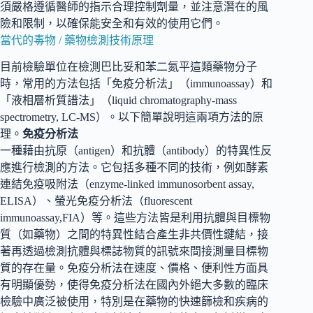
須嚴格遵循醫師的指示合理控制劑量，並注意潛在的風
險和限制，以確保能安全和有效的使用它們。
當代的毒物 / 藥物檢測技術原理
目前檢驗單位在檢測巴比妥和苯二氮平這類藥物分子
時，常用的方法包括「免疫分析法」（immunoassay）和
「液相層析質譜法」（liquid chromatography-mass
spectrometry, LC-MS）。以下簡單說明這兩項方法的原
理。
免疫分析法
一種藉由抗原（antigen）和抗體（antibody）的特異性反
應進行檢測的方法。它包括多種不同的技術，例如酵素
連結免疫吸附法（enzyme-linked immunosorbent assay,
ELISA）、螢光免疫分析法（fluorescent
immunoassay,FIA）等。這些方法皆是利用抗體與目標物
質（如藥物）之間的特異性結合產生非共價性鍵結，接
著再透過檢測抗體與標誌物質的訊號來間接測量目標物
質的存在量。免疫分析法在速度、價格、便利性方面具
有明顯優勢，使得免疫分析法在國內外絕大多數的臨床
檢驗中廣泛被使用，特別是在藥物的快速篩檢和疾病的