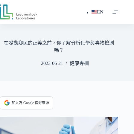
跳
至
EN
主
要
內
容
在發動鄉民的正義之前，你了解分析化學與毒物檢測
嗎？
2023-06-21
健康專欄
加入為 Google 偏好來源