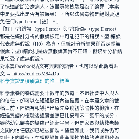
了快速診斷治療病人，法醫毒物檢驗是為了論罪（本案
中是要找出是否有被餵藥），所以法醫毒物是絕對要避
免任何type I error［註］。」
［註］型I錯誤（type I error）與型II錯誤（type II error）
都是在統計分析的假說檢定中可能犯下的錯誤。型I錯誤
代表虛無假說（H0）為真，但統計分析結果卻否定虛無
假說；型II錯誤則是虛無假說其實不正確，但統計分析結
果接受了虛無假說。
對本篇Facebook貼文有興趣的讀者，也可以點此觀看貼
文 →
https://reurl.cc/M84zDp
科學實證是檢驗真理的唯一標準
科學素養的養成需要十數年的教育，不過社會中人與人
的信任，卻可以在短短數日內被摧毀。在本篇文章的截
稿日前，陸續有報導指出原先免疫初篩陽性的檢體，在
經過質譜的複驗後證實並無巴比妥和苯二氮平的成分，
雖然幼兒餵毒的疑慮已逐漸平息，但是家長與幼教老師
之間的信任感卻已經被撕裂。儘管如此，我們或許仍可
如此正向看待，在經歷過如此全國性的情緒波瀾與政治