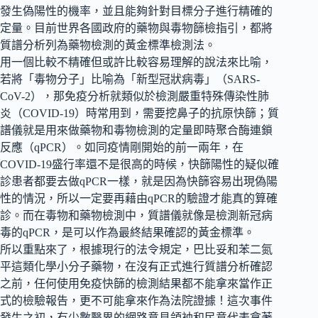
發生偽陽性的機率，並且能夠針對目標分子進行精確的
定量。目前世界各國政府的藥物與毒物篩檢指引，都將
質譜分析列為藥物檢測的黃金標準檢測法。
用一個比較不精確但或許比較容易理解的說法來比喻，
若將「毒物分子」比喻為「新型冠狀病毒」（SARS-
CoV-2），那免疫分析就類似於檢測嚴重特殊傳染性肺
炎（COVID-19）時常用到，需要挖鼻子的抗原快篩；質
譜儀就是用來做藥物和毒物檢測的定量即時聚合酶連鎖
反應（qPCR）。如同疫情剛開始的前一兩年，在
COVID-19盛行率還不是很高的時候，快篩陽性的疑似確
診患者都要去做qPCR一樣，就是因為快篩容易出現偽陽
性的情況，所以一定要再藉由qPCR的驗證才能真的算確
診。而在毒物和藥物檢測中，質譜儀就像是檢測新冠病
毒的qPCR，是可以作為最終結果確認的黃金標準。
所以重點來了，根據現行的法令規定，巴比妥和苯二氮
平這類化學小分子藥物，在沒有正式進行質譜分析確認
之前，任何使用免疫快篩的檢測結果都不能拿來當作正
式的檢驗報告，更不可能拿來作為法院證據！這次事件
發生之初，有少數醫界的網路意見領袖和民意代表拿著