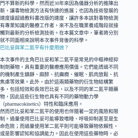
門不算新的科學，然而近30年來因為儀器分析的推陳出
新，讓毒物檢測方法有快速的進展；也因為技術發展的
速度遠超過教科書改版的速度，讓許多本該對毒物檢測
有專業知識的醫療工作者，來不及在職業養成階段就接
觸到最新的分析檢測技術。在本篇文章中，筆者將分別
就不同面相來說明本次事件背後的科學。
巴比妥與苯二氮平有什麼用途？
本次事件的主角巴比妥和苯二氮平是常見的中樞神經抑
制劑藥物，具有重要的醫療應用價值。它們能透過不同
的機制產生鎮靜、麻醉、抗癲癇、催眠、肌肉放鬆、抗
焦慮等效果。此外，由於這兩類藥物的衍生物結構繁
多，包括短效和長效巴比妥，以及不同的苯二氮平類藥
物，因此這些衍生物也具有不同的藥物動力學
（pharmacokinetics）特性和臨床應用。
然而巴比妥和苯二氮平的使用也伴隨著一定的風險和限
制。過量使用巴比妥可能導致嗜睡、呼吸抑制甚至是生
命危險；而過量使用苯二氮平則可能導致藥物依賴性，
或是影響認知和協調能力。因此在使用這些藥物時，必