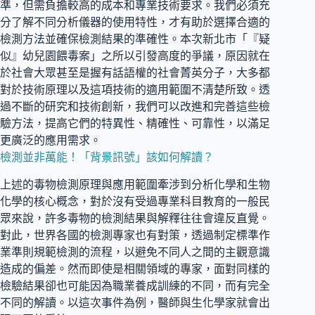
準，但需負擔較高的成本和專業技術要求。我們必須充
分了解不同分析儀器的使用特性，才有助於選擇合適的
檢測方法並確保檢測結果的準確性。本次新北市「『疑
似』幼兒園餵毒案」之所以引發高度的爭議，原因就在
於社會大眾甚至是握有話語權的社會菁英分子，大多都
對於技術原理以及這項技術的適用範圍不清楚所致。透
過不斷的研究和技術創新，我們可以改進和完善這些檢
驗方法，提高它們的特異性、精確性、可靠性，以滿足
更廣泛的應用需求。
檢測並非萬能！「背景訊號」該如何解讀？
上述的毒物檢測原理與應用範圍牽涉到分析化學和生物
化學的核心概念，對於沒有受過專業科目教育的一般民
眾來說，許多毒物的檢測結果與解釋往往會違反直覺。
對此，世界各國的檢測專家也有對策，透過制定標準作
業準則規範檢測的流程，以避免不同人之間的主觀意識
造成的偏差。然而即使是相關領域的專家，面對同樣的
檢驗結果卻也可能因為職業養成訓練的不同，而有完全
不同的解讀。以這次事件為例，醫師與生化學家就會出