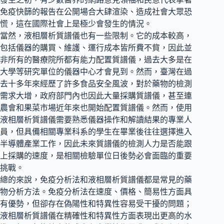
免疫快篩的報告在公開場合大肆渲染、造成社會大眾恐
慌，這在國際社會上是極少會發生的情況。
當然，液相層析質譜儀也有一些限制。它的成本較高，
包括儀器的購買、維護、運行成本皆所費不貲，因此並
非所有的醫療院所都有能力配置質譜儀，過去大多是在
大學等研究單位的儀器中心才會見到。然而，臺灣在過
去十多年來經歷了許多食品安全風波，對於藥物的檢測
需求大增，政府部門內也因此大量採購質譜儀，甚至連
農會和果菜市場近年來也開始配置質譜儀。然而，使用
液相層析質譜儀需要熟悉儀器操作和解讀結果的專業人
員，但具備相關專業科系的學生在畢業後往往選擇進入
半導體產業工作，因此未來質譜儀的檢測人力是否能跟
上採購的速度，是相關檢驗單位日後勢必會面臨的重要
挑戰。
總的來說，免疫分析法和液相層析質譜儀都是常見的藥
物分析方法。免疫分析法在速度、價格、簡易性方面具
有優勢，但卻存在偽陽性和特異性容易受干擾的問題；
液相層析質譜儀在精確性和特異性方面表現出更高的水