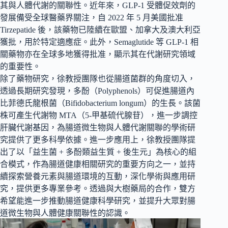
其與人體代謝的關聯性。近年來，GLP-1 受體促效劑的
發展備受全球醫藥界關注，自 2022 年 5 月美國批准
Tirzepatide 後，該藥物已陸續在歐盟、加拿大及澳大利亞
獲批，用於特定適應症。此外，Semaglutide 等 GLP-1 相
關藥物亦在全球多地獲得批准，顯示其在代謝研究領域
的重要性。
除了藥物研究，徐教授團隊也從腸道菌群的角度切入，
透過長期研究發現，多酚（Polyphenols）可促進腸道內
比菲德氏龍根菌（Bifidobacterium longum）的生長。該菌
株可產生代謝物 MTA（5-甲基硫代腺苷），進一步調控
肝臟代謝基因，為腸道微生物與人體代謝關聯的學術研
究提供了更多科學依據。進一步應用上，徐教授團隊提
出了以「益生菌 + 多酚類益生質 + 後生元」為核心的組
合模式，作為腸道健康相關研究的重要方向之一，並持
續探索營養元素與腸道環境的互動，深化學術與應用研
究，提供更多專業參考。透過與大樹藥局的合作，雙方
希望能進一步推動腸道健康科學研究，並提升大眾對腸
道微生物與人體健康關聯性的認識。