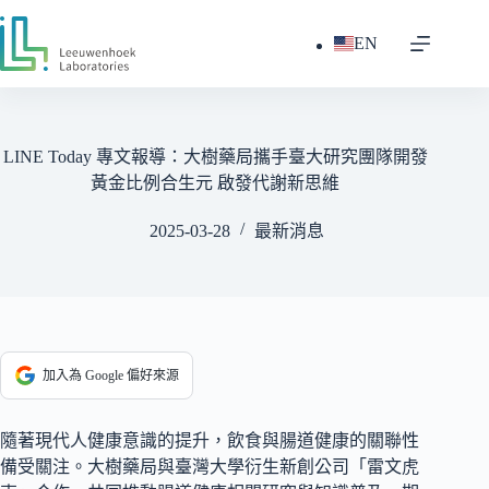
跳
至
EN
主
要
內
容
LINE Today 專文報導：大樹藥局攜手臺大研究團隊開發
黃金比例合生元 啟發代謝新思維
2025-03-28
最新消息
加入為 Google 偏好來源
隨著現代人健康意識的提升，飲食與腸道健康的關聯性
備受關注。大樹藥局與臺灣大學衍生新創公司「雷文虎